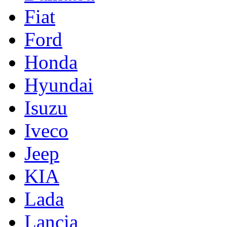
Fiat
Ford
Honda
Hyundai
Isuzu
Iveco
Jeep
KIA
Lada
Lancia