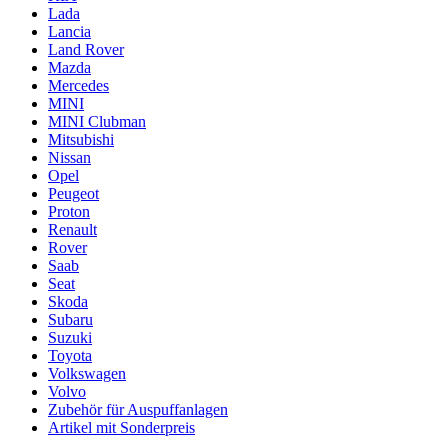
Lada
Lancia
Land Rover
Mazda
Mercedes
MINI
MINI Clubman
Mitsubishi
Nissan
Opel
Peugeot
Proton
Renault
Rover
Saab
Seat
Skoda
Subaru
Suzuki
Toyota
Volkswagen
Volvo
Zubehör für Auspuffanlagen
Artikel mit Sonderpreis