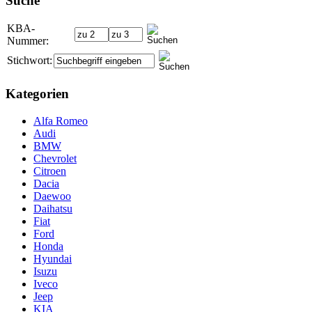
Suche
KBA-
Nummer:
Stichwort:
Kategorien
Alfa Romeo
Audi
BMW
Chevrolet
Citroen
Dacia
Daewoo
Daihatsu
Fiat
Ford
Honda
Hyundai
Isuzu
Iveco
Jeep
KIA