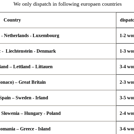
We only dispatch in following europaen countries
Country
dispat
m - Netherlands - Luxembourg
1-2 wo
 -
Liechtenstein - Denmark
1-3 wo
land – Lettland – Littauen
3-4 wo
onaco) – Great Britain
2-3 wo
Spain – Sweden - Irland
3-5 wo
– Slowenia – Hungary - Poland
2-4 wo
omania – Greece - Island
3-6 wo