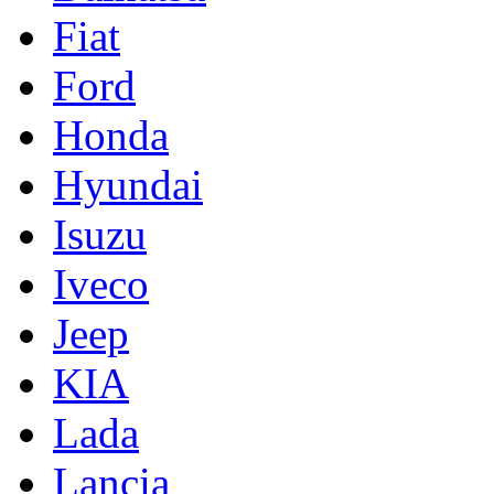
Fiat
Ford
Honda
Hyundai
Isuzu
Iveco
Jeep
KIA
Lada
Lancia