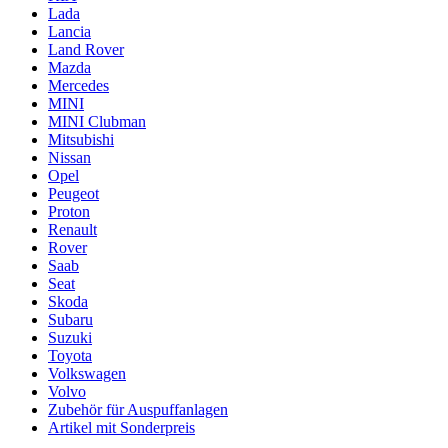
Lada
Lancia
Land Rover
Mazda
Mercedes
MINI
MINI Clubman
Mitsubishi
Nissan
Opel
Peugeot
Proton
Renault
Rover
Saab
Seat
Skoda
Subaru
Suzuki
Toyota
Volkswagen
Volvo
Zubehör für Auspuffanlagen
Artikel mit Sonderpreis