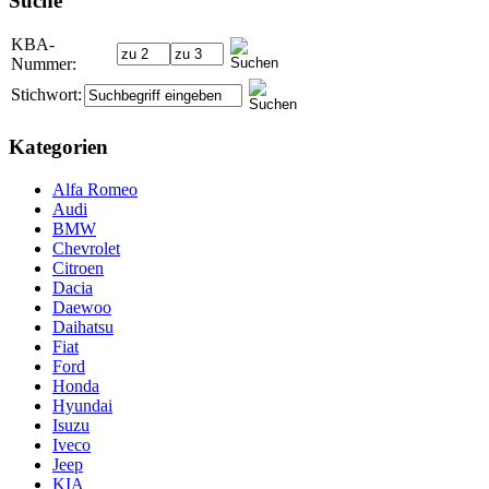
Suche
KBA-
Nummer:
Stichwort:
Kategorien
Alfa Romeo
Audi
BMW
Chevrolet
Citroen
Dacia
Daewoo
Daihatsu
Fiat
Ford
Honda
Hyundai
Isuzu
Iveco
Jeep
KIA