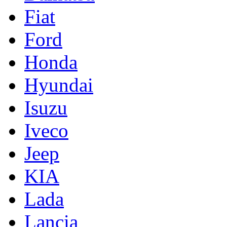
Fiat
Ford
Honda
Hyundai
Isuzu
Iveco
Jeep
KIA
Lada
Lancia