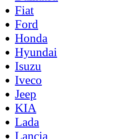
Fiat
Ford
Honda
Hyundai
Isuzu
Iveco
Jeep
KIA
Lada
Lancia