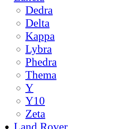
Dedra
Delta
Kappa
Lybra
Phedra
Thema
Y
Y10
Zeta
Land Rover